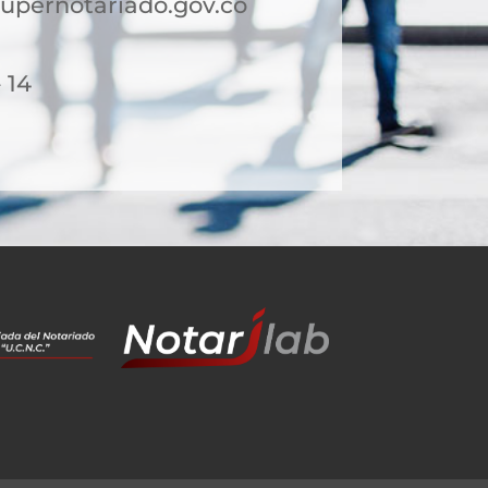
upernotariado.gov.co
 14