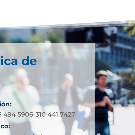
ica de
ión:
23 494 5906-310 441 7427
ico: