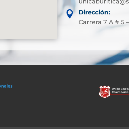
unicaburitica@s
Dirección:

Carrera 7 A # 5 –
onales