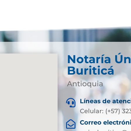
Notaría Ún
Buriticá
Antioquia
Líneas de atenc

Celular: (+57) 3
Correo electrón
