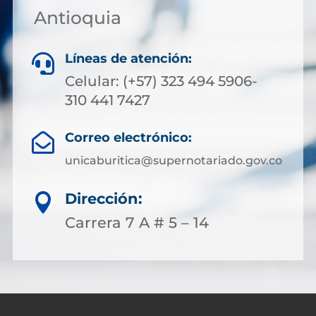
Antioquia
Líneas de atención:

Celular: (+57) 323 494 5906-
310 441 7427
Correo electrónico:

unicaburitica@supernotariado.gov.co
Dirección:

Carrera 7 A # 5 – 14