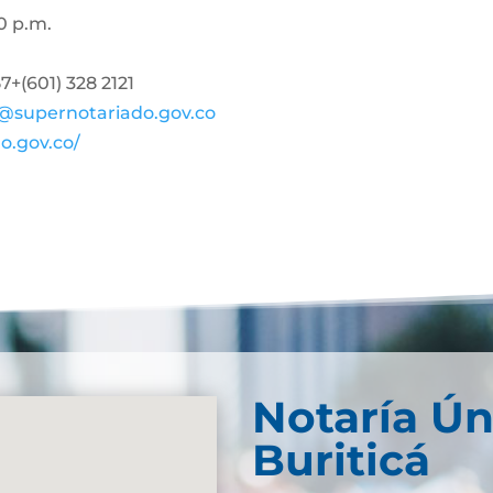
0 p.m.
+(601) 328 2121
@supernotariado.gov.co
o.gov.co/
Notaría Ún
Buriticá