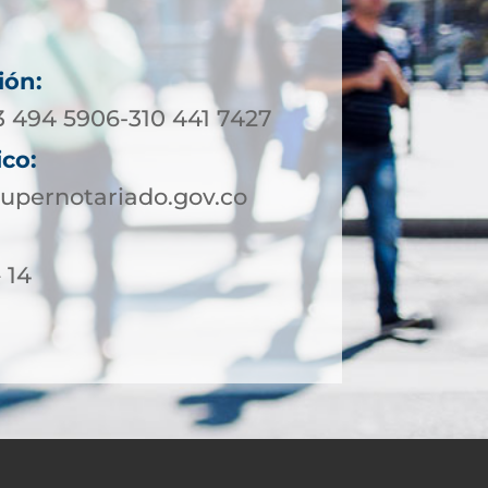
ión:
23 494 5906-310 441 7427
ico:
upernotariado.gov.co
 14