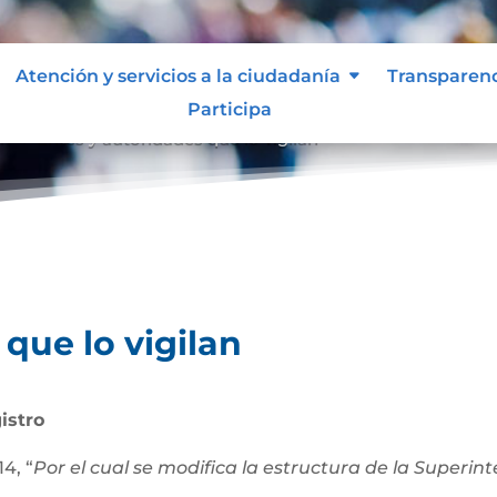
Atención y servicios a la ciudadanía
Transparen
Participa
an
Entes y autoridades que lo vigilan
9
que lo vigilan
istro
4, “
Por el cual se modifica la estructura de la Superi