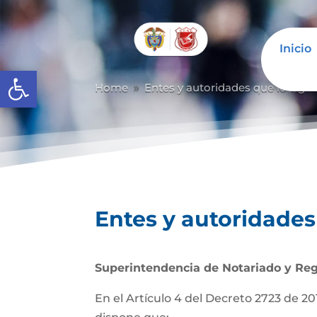
Inicio
Abrir barra de herramientas
Home
Entes y autoridades que lo vigil
9
Entes y autoridades 
Superintendencia de Notariado y Reg
En el Artículo 4 del Decreto 2723 de 201