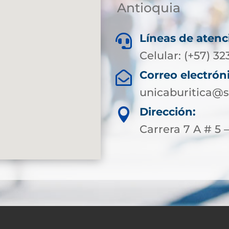
Antioquia
Líneas de atenc

Celular: (+57) 3
Correo electrón

unicaburitica@s
Dirección:

Carrera 7 A # 5 –